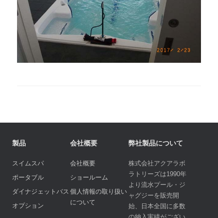
製品
会社概要
弊社製品について
スイムスパ
会社概要
株式会社アクアラボ
ラトリーズは1990年
ポータブル
ショールーム
より流水プール・ジ
ダイナジェットバス
個人情報の取り扱い
ャグジーを販売開
について
オプション
始、日本全国に多数
の納入実績がござい