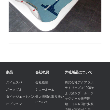
製品
会社概要
弊社製品について
スイムスパ
会社概要
株式会社アクアラボ
ラトリーズは1990年
ポータブル
ショールーム
より流水プール・ジ
ダイナジェットバス
個人情報の取り扱い
ャグジーを販売開
について
オプション
始、日本全国に多数
の納入実績がござい