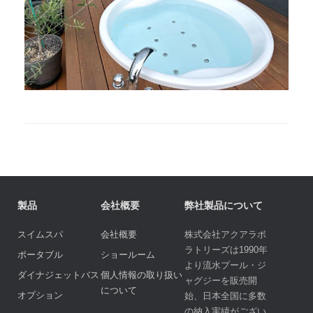
製品
会社概要
弊社製品について
スイムスパ
会社概要
株式会社アクアラボ
ラトリーズは1990年
ポータブル
ショールーム
より流水プール・ジ
ダイナジェットバス
個人情報の取り扱い
ャグジーを販売開
について
オプション
始、日本全国に多数
の納入実績がござい