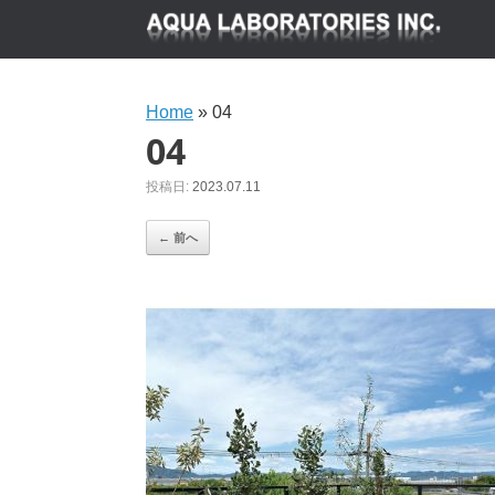
Home
»
04
04
投稿日:
2023.07.11
← 前へ