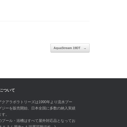
AquaStream 19DT
→
について
アクアラボラトリーズは1990年より流水プー
グジーを販売開始、日本全国に多数の納入実績
ます。
のプール・浴槽はすべて屋外対応品となってお
(もちろん屋内へも設置可能です。)