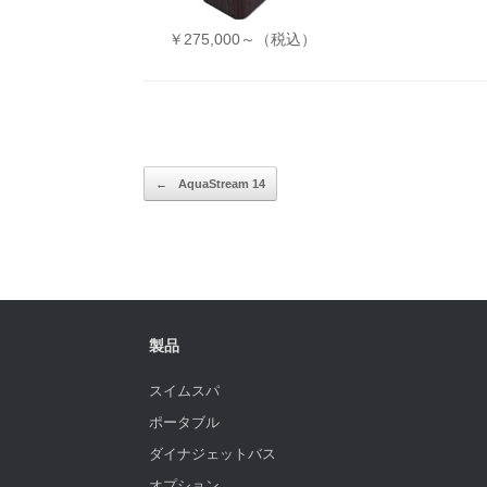
￥275,000～（税込）
投稿ナビゲーション
←
AquaStream 14
製品
スイムスパ
ポータブル
ダイナジェットバス
オプション