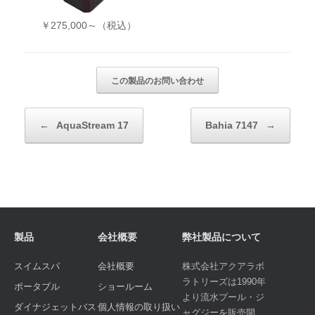
￥275,000～（税込）
投稿ナビゲーション
←
AquaStream 17
Bahia 7147
→
製品
会社概要
弊社製品について
スイムスパ
会社概要
株式会社アクアラボ
ラトリーズは1990年
ポータブル
ショールーム
より流水プール・ジ
ダイナジェットバス
個人情報の取り扱い
ャグジーを販売開