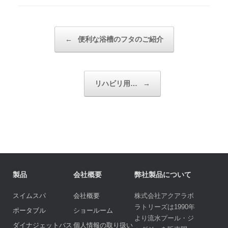
投稿ナビゲーション
←
便利な浴槽のフタのご紹介
リハビリ用…
→
製品
会社概要
弊社製品について
スイムスパ
会社概要
株式会社アクアラボ
ラトリーズは1990年
ポータブル
ショールーム
より流水プール・ジ
ダイナジェットバス
個人情報の取り扱い