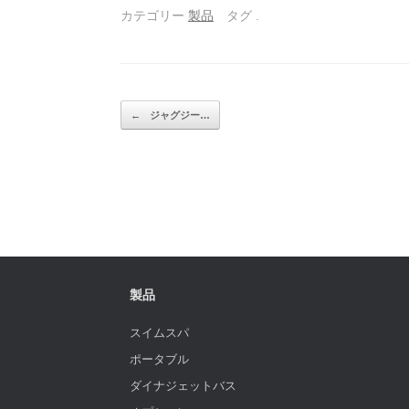
カテゴリー
製品
タグ
.
投稿ナビゲーション
←
ジャグジー…
製品
スイムスパ
ポータブル
ダイナジェットバス