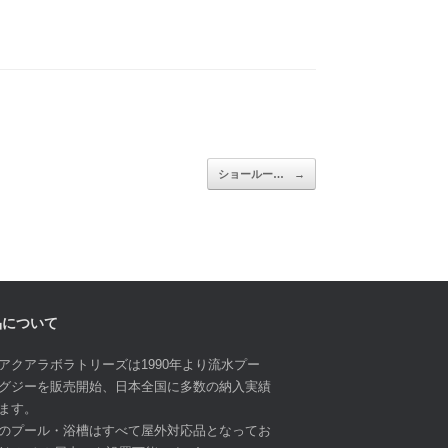
ショールー…
→
品について
アクアラボラトリーズは1990年より流水プー
グジーを販売開始、日本全国に多数の納入実績
ます。
のプール・浴槽はすべて屋外対応品となってお