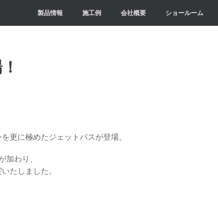
製品情報
施工例
会社概要
ショールーム
場！
ンを更に極めたジェットバスが登場。
が加わり、
実いたしました。