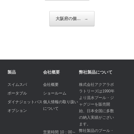
大阪府の個…
→
製品
会社概要
弊社製品について
スイムスパ
会社概要
株式会社アクアラボ
ラトリーズは1990年
ポータブル
ショールーム
より流水プール・ジ
ダイナジェットバス
個人情報の取り扱い
ャグジーを販売開
について
オプション
始、日本全国に多数
の納入実績がござい
ます。
弊社製品のプール・
営業時間 10：00～