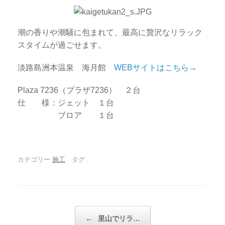
潮の香りや潮騒に包まれて、最高に贅沢なリラック
スタイムが過ごせます。
淡路島洲本温泉 海月館
WEBサイトはこちら→
Plaza 7236（プラザ7236） ２台
仕 様：ジェット １台
ブロア １台
カテゴリー
施工
タグ
.
投稿ナビゲーション
←
里山でリラ…