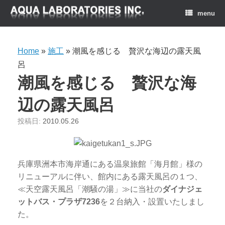
menu
Home
»
施工
»
潮風を感じる 贅沢な海辺の露天風
呂
潮風を感じる 贅沢な海
辺の露天風呂
投稿日:
2010.05.26
兵庫県洲本市海岸通にある温泉旅館「海月館」様の
リニューアルに伴い、館内にある露天風呂の１つ、
≪天空露天風呂「潮騒の湯」≫に当社の
ダイナジェ
ットバス・プラザ7236
を２台納入・設置いたしまし
た。