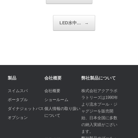
LED水中…
→
製品
会社概要
弊社製品について
スイムスパ
会社概要
株式会社アクアラボ
ラトリーズは1990年
ポータブル
ショールーム
より流水プール・ジ
ダイナジェットバス
個人情報の取り扱い
ャグジーを販売開
について
オプション
始、日本全国に多数
の納入実績がござい
ます。