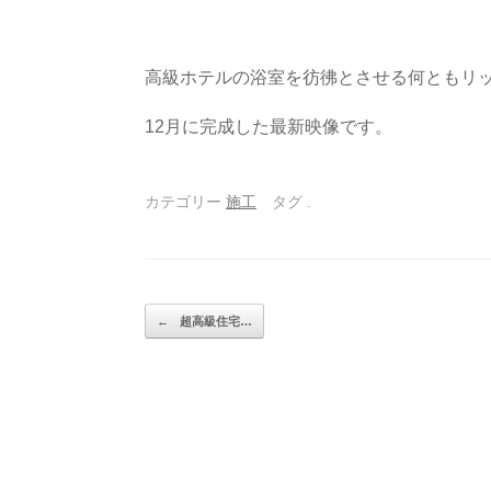
高級ホテルの浴室を彷彿とさせる何ともリ
12月に完成した最新映像です。
カテゴリー
施工
タグ
.
投稿ナビゲーション
←
超高級住宅…