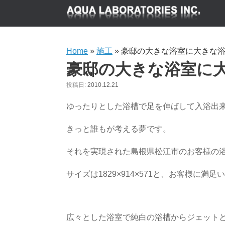
Home
»
施工
»
豪邸の大きな浴室に大きな浴
豪邸の大きな浴室に
投稿日:
2010.12.21
ゆったりとした浴槽で足を伸ばして入浴出
きっと誰もが考える夢です。
それを実現された島根県松江市のお客様の浴
サイズは1829×914×571と、お客様に
広々とした浴室で純白の浴槽からジェット