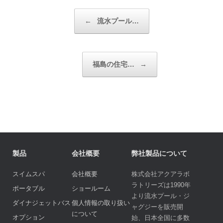
投稿ナビゲーション
←
流水プール…
福島の住宅…
→
製品
会社概要
弊社製品について
スイムスパ
会社概要
株式会社アクアラボ
ラトリーズは1990年
ポータブル
ショールーム
より流水プール・ジ
ダイナジェットバス
個人情報の取り扱い
ャグジーを販売開
について
オプション
始、日本全国に多数