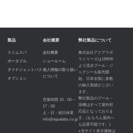
製品
会社概要
弊社製品について
スイムスパ
会社概要
株式会社アクアラボ
ラトリーズは1990年
ポータブル
ショールーム
より流水プール・ジ
ダイナジェットバス
個人情報の取り扱い
ャグジーを販売開
について
オプション
始、日本全国に多数
の納入実績がござい
ます。
弊社製品のプール・
営業時間 10：00～
浴槽はすべて屋外対
17：00
応品となっておりま
土・日・祝日休業
す。(もちろん屋内へ
info@aqualabo.co.jp
も設置可能です。)
※当サイト表示価格は