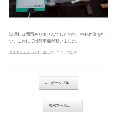
試運転は問題ありませんでしたので、梱包作業を行
い、これにて出荷準備が整いました。
ダイナジェットバス
、
施工
カテゴリーの記事
投稿ナビゲーション
←
ポータブル…
流水プール…
→