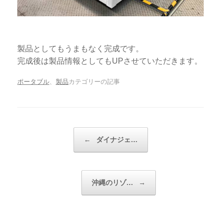
製品としてもうまもなく完成です。
完成後は製品情報としてもUPさせていただきます。
ポータブル
、
製品
カテゴリーの記事
投稿ナビゲーション
←
ダイナジェ…
沖縄のリゾ…
→