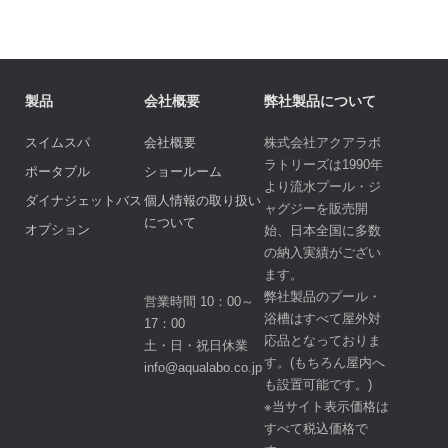
製品
会社概要
弊社製品について
スイムスパ
会社概要
株式会社アクアラボ
ラトリーズは1990年
ポータブル
ショールーム
より流水プール・ジ
ダイナジェットバス
個人情報の取り扱い
ャグジーを販売開
について
オプション
始、日本全国に多数
の納入実績がござい
ます。
弊社製品のプール・
営業時間 10：00～
浴槽はすべて屋外対
17：00
応品となっておりま
土・日・祝日休業
す。(もちろん屋内へ
info@aqualabo.co.jp
も設置可能です。)
※当サイト表示価格は
すべて税込価格で