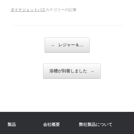
ダイナジェットバス
カテゴリーの記事
投稿ナビゲーション
←
レジャー＆…
浴槽が到着しました
→
製品
会社概要
弊社製品について