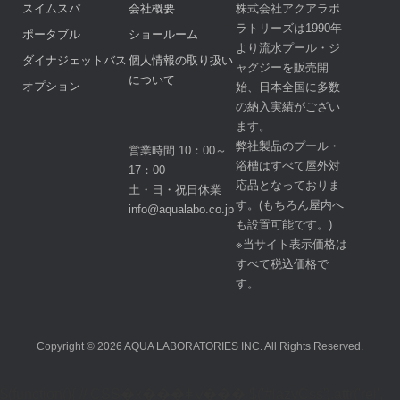
スイムスパ
会社概要
株式会社アクアラボ
ラトリーズは1990年
ポータブル
ショールーム
より流水プール・ジ
ダイナジェットバス
個人情報の取り扱い
ャグジーを販売開
について
オプション
始、日本全国に多数
の納入実績がござい
ます。
弊社製品のプール・
営業時間 10：00～
浴槽はすべて屋外対
17：00
応品となっておりま
土・日・祝日休業
す。(もちろん屋内へ
info@aqualabo.co.jp
も設置可能です。)
※当サイト表示価格は
すべて税込価格で
す。
Copyright © 2026 AQUA LABORATORIES INC. All Rights Reserved.
$(function(){ // CSS�x���ǂݍ��� $('#lazyCss').attr('rel',