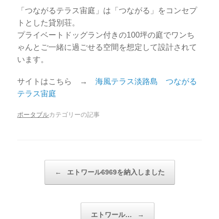
「つながるテラス宙庭」は「つながる」をコンセプ
トとした貸別荘。
プライベートドッグラン付きの100坪の庭でワンち
ゃんとご一緒に過ごせる空間を想定して設計されて
います。
サイトはこちら →
海風テラス淡路島 つながる
テラス宙庭
ポータブル
カテゴリーの記事
投稿ナビゲーション
←
エトワール6969を納入しました
エトワール…
→