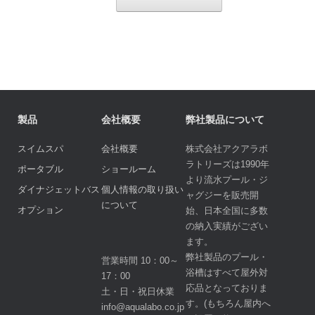
製品
会社概要
弊社製品について
スイムスパ
会社概要
株式会社アクアラボ
ラトリーズは1990年
ポータブル
ショールーム
より流水プール・ジ
ダイナジェットバス
個人情報の取り扱い
ャグジーを販売開
について
オプション
始、日本全国に多数
の納入実績がござい
ます。
弊社製品のプール・
営業時間 10：00～
浴槽はすべて屋外対
17：00
応品となっておりま
土・日・祝日休業
す。(もちろん屋内へ
info@aqualabo.co.jp