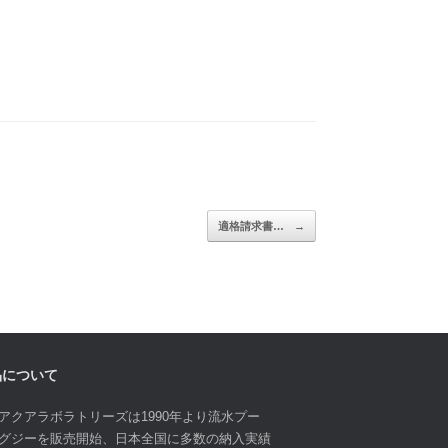
適格請求書…
→
品について
アクアラボラトリーズは1990年より流水プー
グジーを販売開始、日本全国に多数の納入実績