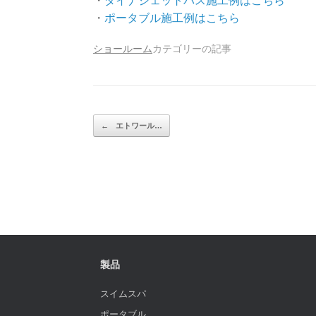
・
ダイナジェットバス施工例はこちら
・
ポータブル施工例はこちら
ショールーム
カテゴリーの記事
投稿ナビゲーション
←
エトワール…
製品
スイムスパ
ポータブル