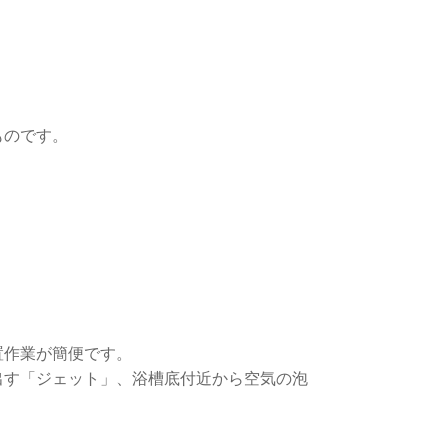
ものです。
置作業が簡便です。
出す「ジェット」、浴槽底付近から空気の泡