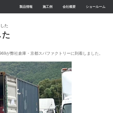
製品情報
施工例
会社概要
ショールーム
ました
した
969が弊社倉庫・京都スパファクトリーに到着しました。