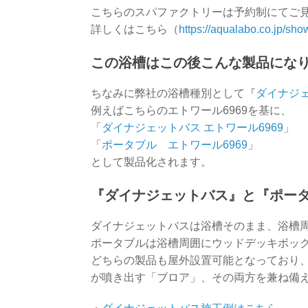
こちらのスパファクトリーは予約制にてご
詳しくはこちら（
https://aqualabo.co.jp/sh
この浴槽はこの後こんな製品にな
ちなみに弊社の浴槽種別として『
ダイナジ
例えばこちらのエトワール6969を基に、
「
ダイナジェットバス エトワール6969
」
「
ポータブル エトワール6969
」
として製品化されます。
『ダイナジェットバス』と『ポー
ダイナジェットバスは浴槽そのまま、浴槽
ポータブルは浴槽周囲にウッドデッキボッ
どちらの製品も屋外設置可能となっており
が噴き出す「ブロア」、その両方を兼ね備