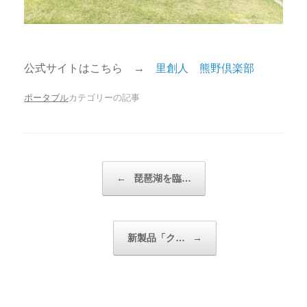
公式サイトはこちら →
里創人 熊野倶楽部
ポータブル
カテゴリーの記事
投稿ナビゲーション
←
琵琶湖を臨…
新製品「ク…
→