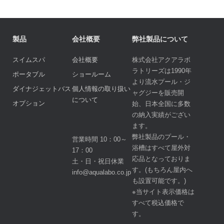
製品
会社概要
弊社製品について
スイムスパ
会社概要
株式会社アクアラボ
ラトリーズは1990年
ポータブル
ショールーム
より流水プール・ジ
ダイナジェットバス
個人情報の取り扱い
ャグジーを販売開
について
オプション
始、日本全国に多数
の納入実績がござい
ます。
弊社製品のプール・
営業時間 10：00～
浴槽はすべて屋外対
17：00
応品となっておりま
土・日・祝日休業
す。(もちろん屋内へ
info@aqualabo.co.jp
も設置可能です。)
※当サイト表示価格は
すべて税込価格で
す。