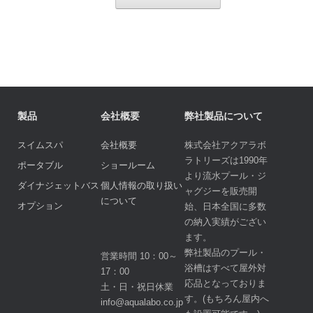
製品
会社概要
弊社製品について
スイムスパ
会社概要
株式会社アクアラボ
ラトリーズは1990年
ポータブル
ショールーム
より流水プール・ジ
ダイナジェットバス
個人情報の取り扱い
ャグジーを販売開
について
オプション
始、日本全国に多数
の納入実績がござい
ます。
弊社製品のプール・
営業時間 10：00～
浴槽はすべて屋外対
17：00
応品となっておりま
土・日・祝日休業
す。(もちろん屋内へ
info@aqualabo.co.jp