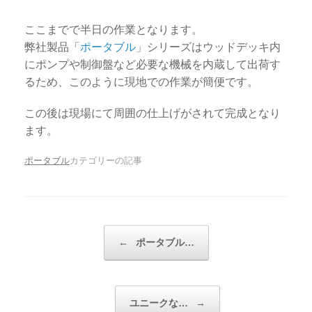
ここまでで半日の作業となります。
弊社製品「
ポータブル
」シリーズはウッドデッキ内
にポンプや制御盤など必要な機械を内蔵して出荷す
るため、このように現地での作業が簡便です。
この後は現場にて周囲の仕上げがされて完成となり
ます。
ポータブル
カテゴリーの記事
投稿ナビゲーション
←
ポータブル…
ユニークな…
→