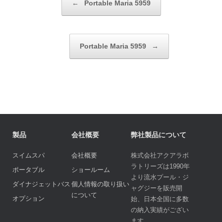
投稿ナビゲーション
←
Portable Maria 5959
Portable Maria 5959
→
製品
会社概要
弊社製品について
スイムスパ
会社概要
株式会社アクアラボ
ラトリーズは1990年
ポータブル
ショールーム
より流水プール・ジ
ダイナジェットバス
個人情報の取り扱い
ャグジーを販売開
について
オプション
始、日本全国に多数
の納入実績がござい
ます。