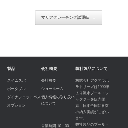
マリアグレーチング試運転
→
製品
会社概要
弊社製品について
スイムスパ
会社概要
株式会社アクアラボ
ラトリーズは1990年
ポータブル
ショールーム
より流水プール・ジ
ダイナジェットバス
個人情報の取り扱い
ャグジーを販売開
について
オプション
始、日本全国に多数
の納入実績がござい
ます。
弊社製品のプール・
営業時間 10：00～